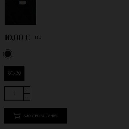
10,00 €
TTC
Noir
30x30
+
-
AJOUTER AU PANIER