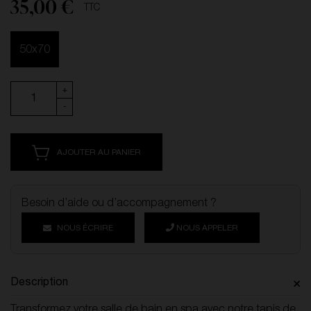
35,00 €
TTC
50x70
+
-
AJOUTER AU PANIER
Besoin d’aide ou d’accompagnement ?
NOUS ÉCRIRE
NOUS APPELER
Description
Transformez votre salle de bain en spa avec notre tapis de